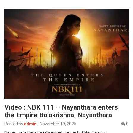
Video : NBK 111 – Nayanthara enters
the Empire Balakrishna, Nayanthara
Posted by
admin
-
November 19, 2025
0
Nayanthara has officially joined the cast of Nandamuri