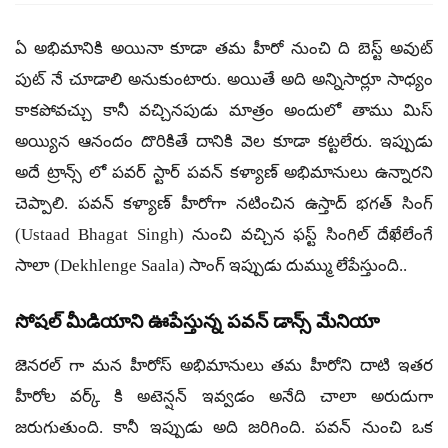
ఏ అభిమానికి అయినా కూడా తమ హీరో నుంచి ది బెస్ట్ అవుట్
పుట్ నే చూడాలి అనుకుంటారు. అయితే అది అన్నిసార్లూ సాధ్యం
కాకపోవచ్చు కానీ వచ్చినపుడు మాత్రం అందులో తాము మిస్
అయ్యిన ఆనందం దొరికితే దానికి వెల కూడా కట్టలేరు. ఇప్పుడు
అదే ట్రాన్స్ లో పవర్ స్టార్ పవన్ కళ్యాణ్ అభిమానులు ఉన్నారని
చెప్పాలి. పవన్ కళ్యాణ్ హీరోగా నటించిన ఉస్తాద్ భగత్ సింగ్
(Ustaad Bhagat Singh) నుంచి వచ్చిన ఫస్ట్ సింగిల్ దేఖేలేంగే
సాలా (Dekhlenge Saala) సాంగ్ ఇప్పుడు దుమ్ము లేపేస్తుంది..
సోషల్ మీడియాని ఊపేస్తున్న పవన్ డాన్స్ మేనియా
జెనరల్ గా మన హీరోస్ అభిమానులు తమ హీరోని దాటి ఇతర
హీరోల వర్క్ కి అటెన్షన్ ఇవ్వడం అనేది చాలా అరుదుగా
జరుగుతుంది. కానీ ఇప్పుడు అది జరిగింది. పవన్ నుంచి ఒక