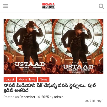
Latest
Movie News
News
సోషల్ మీడియాని షేక్ చేస్తున్న పవన్ స్టెప్పులు.. ఫుల్
క్రెడిట్ అతనిదే
Posted on
December 14, 2025
by
admin
718
0