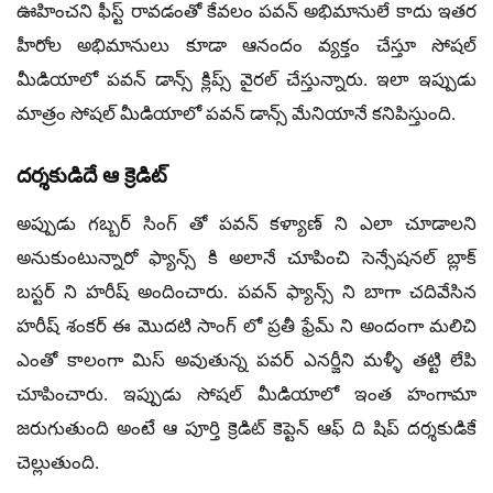
ఊహించని ఫీస్ట్ రావడంతో కేవలం పవన్ అభిమానులే కాదు ఇతర
హీరోల అభిమానులు కూడా ఆనందం వ్యక్తం చేస్తూ సోషల్
మీడియాలో పవన్ డాన్స్ క్లిప్స్ వైరల్ చేస్తున్నారు. ఇలా ఇప్పుడు
మాత్రం సోషల్ మీడియాలో పవన్ డాన్స్ మేనియానే కనిపిస్తుంది.
దర్శకుడిదే ఆ క్రెడిట్
అప్పుడు గబ్బర్ సింగ్ తో పవన్ కళ్యాణ్ ని ఎలా చూడాలని
అనుకుంటున్నారో ఫ్యాన్స్ కి అలానే చూపించి సెన్సేషనల్ బ్లాక్
బస్టర్ ని హరీష్ అందించారు. పవన్ ఫ్యాన్స్ ని బాగా చదివేసిన
హరీష్ శంకర్ ఈ మొదటి సాంగ్ లో ప్రతీ ఫ్రేమ్ ని అందంగా మలిచి
ఎంతో కాలంగా మిస్ అవుతున్న పవర్ ఎనర్జీని మళ్ళీ తట్టి లేపి
చూపించారు. ఇప్పుడు సోషల్ మీడియాలో ఇంత హంగామా
జరుగుతుంది అంటే ఆ పూర్తి క్రెడిట్ కెప్టెన్ ఆఫ్ ది షిప్ దర్శకుడికే
చెల్లుతుంది.