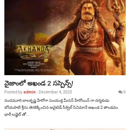
నైజాంలో అఖండ 2 సస్పెన్స్!
Posted by
admin
-
December 4, 2025
0
నందమూరి బాలకృష్ణ హీరోగా సంయుక్త మీనన్ హీరోయిన్ గా దర్శకుడు
బోయపాటి శ్రీను తెరకెక్కించిన అవైటెడ్ సీక్వెల్ సినిమానే అఖండ 2 తాండవం.
భారీ బడ్జెట్ తో…